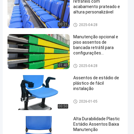
retráteis com
acabamento prateado e
altura personalizável
Assento retrátil do Bleacher
00:21
2025-04-28
Manutenção opcional e
piso assentos de
bancada retrátil para
configurações
personalizadas de
assentos
Assento retrátil do Bleacher
01:40
2025-04-28
Assentos de estádio de
plástico de fácil
instalação
Assento plástico do estádio
2026-01-05
00:50
Alta Durabilidade Plastic
Estádio Assentos Baixa
Manutenção