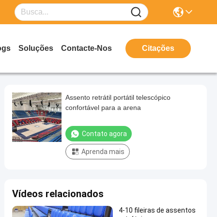
ogs
Soluções
Contacte-Nos
Citações
Assento retrátil portátil telescópico
confortável para a arena
Contato agora
Aprenda mais
Vídeos relacionados
4-10 fileiras de assentos