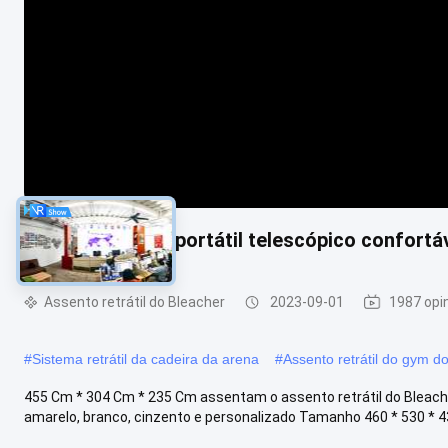
Assento retrátil portátil telescópico confortá
Assento retrátil do Bleacher
2023-09-01
1987 opi
#
Sistema retrátil da cadeira da arena
#
Assento retrátil do gym 
455 Cm * 304 Cm * 235 Cm assentam o assento retrátil do Bleacher
amarelo, branco, cinzento e personalizado Tamanho 460 * 530 * 430