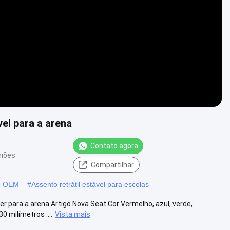
Video
vel para a arena
Contato agora
niões
Compartilhar
do OEM
#
Assento retrátil estável para escolas
 para a arena Artigo Nova Seat Cor Vermelho, azul, verde,
 milímetros ....
Vista mais