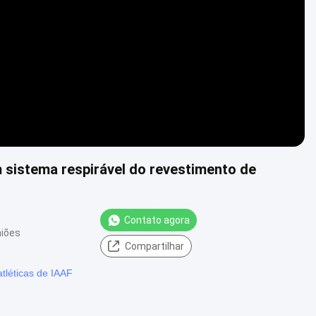
Video
 sistema respirável do revestimento de
Contato agora
niões
Compartilhar
atléticas de IAAF