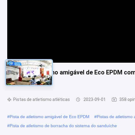
Pista de atletismo amigável de Eco EPDM com
pulverizador
Pistas de atletismo atléticas
2023-09-01
358 opi
#
Pista de atletismo amigável de Eco EPDM
#
Pistas de atletismo 
#
Pista de atletismo de borracha do sistema do sanduíche