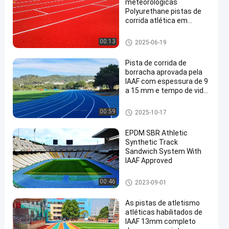
meteorológicas
Polyurethane pistas de
corrida atlética em
concreto de cimento
base para o melhor
Pistas de atletismo atléticas
00:13
2025-06-19
desempenho
Pista de corrida de
borracha aprovada pela
IAAF com espessura de 9
a 15 mm e tempo de vida
útil de 10 a 15 anos
Pistas de atletismo atléticas
00:59
2025-10-17
EPDM SBR Athletic
Synthetic Track
Sandwich System With
IAAF Approved
Pistas de atletismo atléticas
00:46
2023-09-01
As pistas de atletismo
atléticas habilitados de
IAAF 13mm completo