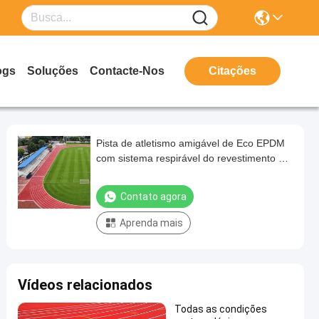
ogs
Soluções
Contacte-Nos
Citações
Pista de atletismo amigável de Eco EPDM
com sistema respirável do revestimento de
pulverizador
Contato agora
Aprenda mais
Vídeos relacionados
Todas as condições